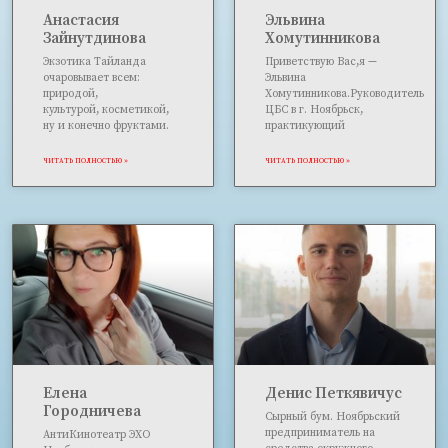
Анастасия
Эльвина
Зайнутдинова
Хомутинникова
Экзотика Тайланда
Приветствую Вас,я —
очаровывает всем:
Эльвина
природой,
Хомутинникова.Руководитель
культурой, косметикой,
ЦБС в г. Ноябрьск,
ну и конечно фруктами.
практикующий
ЧИТАТЬ ПОЛНОСТЬЮ »
ЧИТАТЬ ПОЛНОСТЬЮ »
Елена
Денис Петкявичус
Городничева
Сырный бум. Ноябрьский
предприниматель на
АнтиКинотеатр ЭХО