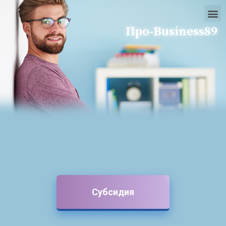
Про-Business89
Субсидия