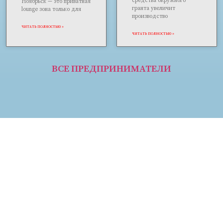
средства окружного
Ноябрьск — это приватная
гранта увеличит
lounge зона только для
производство
ЧИТАТЬ ПОЛНОСТЬЮ »
ЧИТАТЬ ПОЛНОСТЬЮ »
ВСЕ ПРЕДПРИНИМАТЕЛИ
Форумы и конкурсы