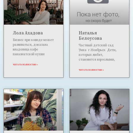
Лола Ахадова
Наталья
Белоусова
Бизнес при ковиде может
развиваться, доказала
Частный де­­тский сад
владелица кафе
Умка г.Ноябрьск Дети,
паназиатской кухни
которых любят,
становятся взрослыми,
ЧИТАТЬ ПОЛНОСТЬЮ »
ЧИТАТЬ ПОЛНОСТЬЮ »